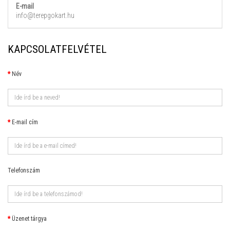
E-mail
info@terepgokart.hu
KAPCSOLATFELVÉTEL
Név
E-mail cím
Telefonszám
Üzenet tárgya