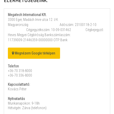
ELÉRHETŐSÉGEINK:
Megatech International Kft.
3300 Eger, Madách Imre utca 12. I/4.
Magyarország Adószám: 23100118-2-10
Cégjegyzékszám: 10-09-031462 Cégbejegyző:
Heves Megyei Cégbíróság Bankszámlaszám:
11739009-21446359-00000000 OTP Bank
Megnézem Google térképen
Telefon
+36-70 318-8000
+36-70 336-8000
Kapcsolattartó:
Kovács Péter
Nyitvatartás
Munkanapokon: 9-18h
Hétvégén: Zárva (telefonon)