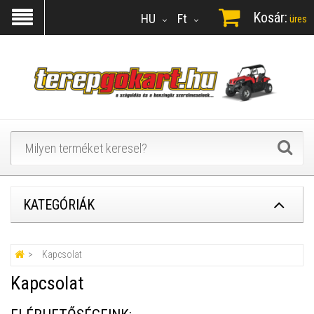
Kosár:
HU
Ft
üres
KATEGÓRIÁK
Kapcsolat
Kapcsolat