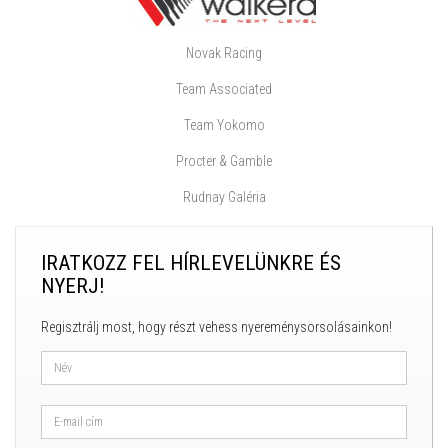
Novak Racing
Team Associated
Team Yokomo
Procter & Gamble
Rudnay Galéria
IRATKOZZ FEL HÍRLEVELÜNKRE ÉS
NYERJ!
Regisztrálj most, hogy részt vehess nyereménysorsolásainkon!