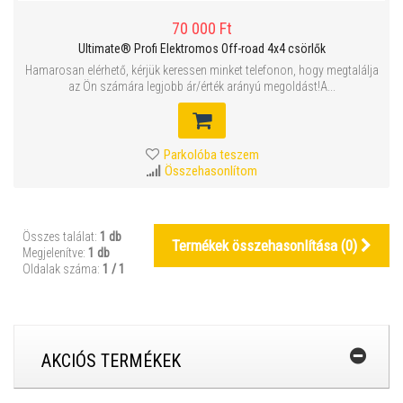
70 000 Ft
Ultimate® Profi Elektromos Off-road 4x4 csörlők
Hamarosan elérhető, kérjük keressen minket telefonon, hogy megtalálja
az Ön számára legjobb ár/érték arányú megoldást!A...
Parkolóba teszem
Összehasonlítom
Összes találat:
1 db
Termékek összehasonlítása (
0
)
Megjelenítve:
1 db
Oldalak száma:
1 / 1
AKCIÓS TERMÉKEK