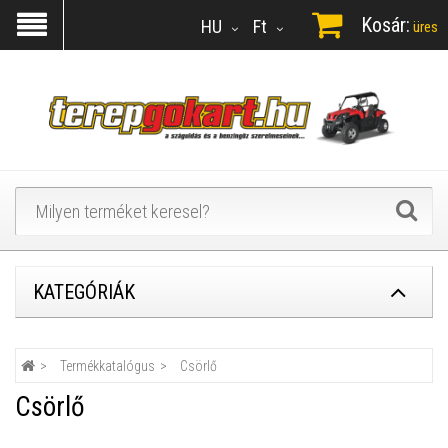
Kosár:
HU
Ft
üres
KATEGÓRIÁK
Termékkatalógus
Csörlő
Csörlő