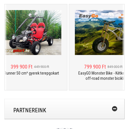
399 900 Ft
799 900 Ft
449 900 Ft
849 000 Ft
Runner 50 cm³ gyerek terepgokart
EasyGO Monster Bike - Kétkerekű
off-road monster bicikli
PARTNEREINK