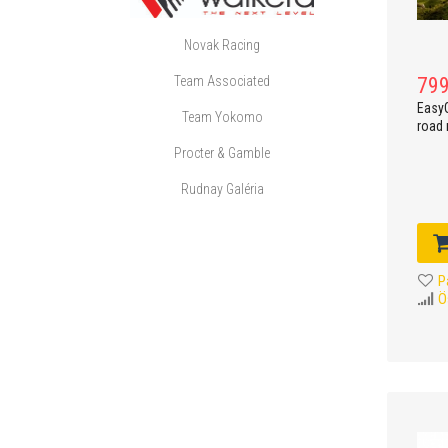
Novak Racing
Team Associated
799
EasyG
Team Yokomo
road 
Procter & Gamble
Rudnay Galéria
P
Ö