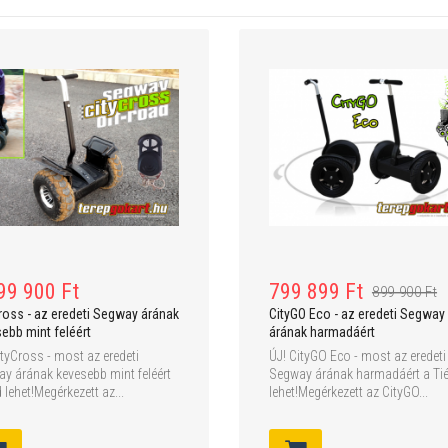
2 699 900 Ft
399 900 Ft
449 900 
Red Runner 50 cm³ gyerek
3 199 900 Ft
terepgokart
STEELWORKS PRO 200 cm³
homokfutó
99 900 Ft
799 899 Ft
899 900 Ft
ross - az eredeti Segway árának
CityGO Eco - az eredeti Segway
ebb mint feléért
árának harmadáért
ityCross - most az eredeti
ÚJ! CityGO Eco - most az eredeti
y árának kevesebb mint feléért
Segway árának harmadáért a Ti
 lehet!Megérkezett az...
lehet!Megérkezett az CityGO...