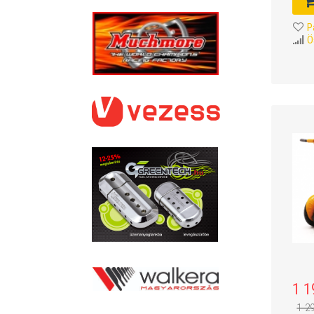
P
Ö
1 1
1 2