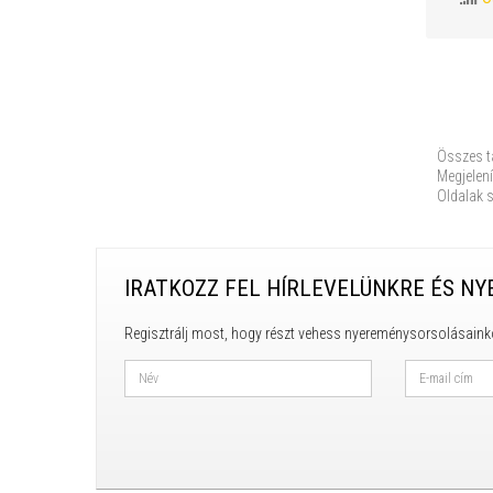
Összes t
Megjelení
Oldalak 
IRATKOZZ FEL HÍRLEVELÜNKRE ÉS NY
Regisztrálj most, hogy részt vehess nyereménysorsolásaink