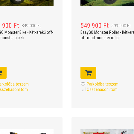
 900 Ft
549 900 Ft
849 000 Ft
599 900 Ft
O Monster Bike - Kétkerekű off-
EasyGO Monster Roller - Kétker
monster bicikli
off-road monster roller
arkolóba teszem
Parkolóba teszem
sszehasonlítom
Összehasonlítom