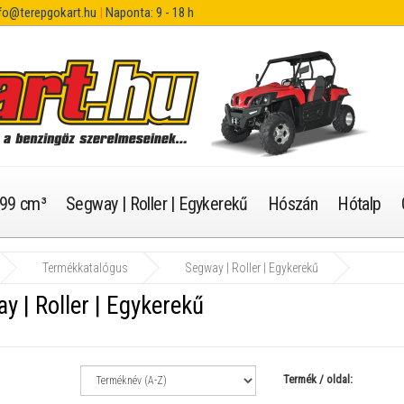
fo@terepgokart.hu
|
Naponta: 9 - 18 h
99 cm³
Segway | Roller | Egykerekű
Hószán
Hótalp
Termékkatalógus
Segway | Roller | Egykerekű
y | Roller | Egykerekű
Termék / oldal: