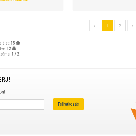
«
1
2
»
alálat:
15 db
tve:
12 db
száma:
1 / 2
ERJ!
on!