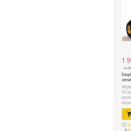
1 5
1 7
Easy
verse
Megér
X2 ve
azono
anyag
P
Ö