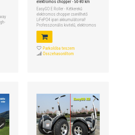
elektromos chopper - 50-80 km
EasyGO E Roller - Kétkerekű
elektromos chopper cserélhető
gway
LiFePO4 ipari akkumulátorral!
igh-
Professzionális kivitelű, elektromos
chopper...
Parkolóba teszem
Összehasonlítom