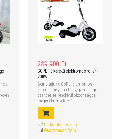
289 900 Ft
gó -
GOPET 3 kerekű elektromos roller -
700W
romos
Bemutatjuk a GoPet elektromos
rollert, amely hatékony, gazdaságos,
repen
csendes és rendkívül biztonságos,
mégis élményekkel és...
Parkolóba teszem
Összehasonlítom