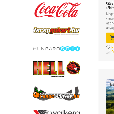
CityG
félár
Megér
verse
azono
anyag
P
Ö