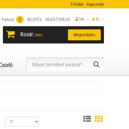
Főoldal
Kapcsolat
HU
Ft
Parkoló
0
BELÉPÉS
REGISZTRÁCIÓ
Kosár:
Megrendelés
üres
Csörlő