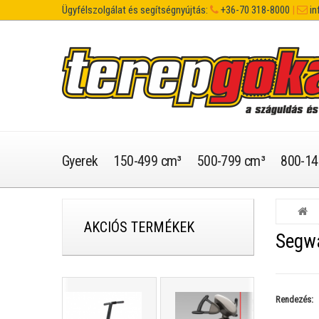
Ügyfélszolgálat és segítségnyújtás:
+36-70 318-8000
|
in
Gyerek
150-499 cm³
500-799 cm³
800-14
AKCIÓS TERMÉKEK
Segwa
Rendezés: