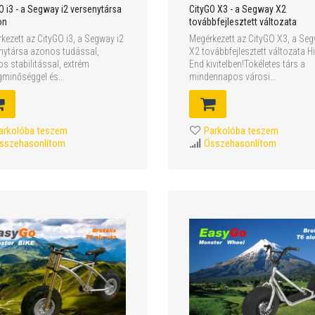
O i3 - a Segway i2 versenytársa
CityGO X3 - a Segway X2
on
továbbfejlesztett változata
kezett az CityGO i3, a Segway i2
Megérkezett az CityGO X3, a Se
nytársa azonos tudással,
X2 továbbfejlesztett változata H
s stabilitással, extrém
End kivitelben!Tökéletes társ a
minőséggel és...
mindennapos városi...
arkolóba teszem
Parkolóba teszem
sszehasonlítom
Összehasonlítom