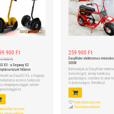
99 900 Ft
259 900 Ft
EasyRider elektromos minirobo
49 900 Ft
500W
GO X3 - a Segway X2
Bemutatjuk az EasyRider elekt
nytársa közel féláron
minirobogót, amely hatékony,
kezett az EasyGO X3, a Segway
gazdaságos, csendes és akár te
rsenytársa azonos tudással,
is biztonságos. Rendkívül...
s terepképességgel, extrém
minőséggel és...
Parkolóba teszem
Összehasonlítom
arkolóba teszem
sszehasonlítom