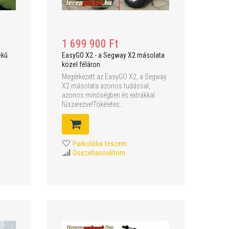
1 699 900 Ft
ekű
EasyGO X2 - a Segway X2 másolata
közel féláron
Megérkezett az EasyGO X2, a Segway
X2 másolata azonos tudással,
azonos minőségben és extrákkal
fűszerezve!Tökéletes...
Parkolóba teszem
Összehasonlítom