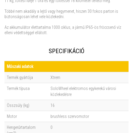
11 kg, töltési ideje 1 óra és egy töltéssel 16 kilométer tehető meg.
Többé nem akadály a lejtő vagy hegymenet, hiszen 30 fokos parton is
biztonságosan lehet vele közlekedni.
Az akkumulátor élettartalma 1000 ciklus, a jármű IP65-ös fröccsenő víz
elleni védettséggel ellátott.
SPECIFIKÁCIÓ
Műszaki adatok
Termék gyártója
Xtrem
Termék típusa
SoloWheel elektromos egykerekű városi
közlekedésre
Összsúly (kg)
16
Motor
brushless szervomotor
Hengerűrtartalom
0