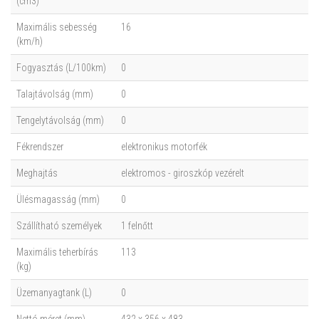
(cm3)
Maximális sebesség
16
(km/h)
Fogyasztás (L/100km)
0
Talajtávolság (mm)
0
Tengelytávolság (mm)
0
Fékrendszer
elektronikus motorfék
Meghajtás
elektromos - giroszkóp vezérelt
Ülésmagasság (mm)
0
Szállítható személyek
1 felnőtt
Maximális teherbírás
113
(kg)
Üzemanyagtank (L)
0
Nettó méret (mm)
432 x 356 x 483