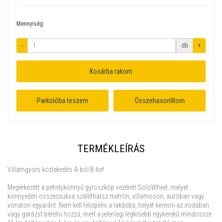
Mennyiség:
-
db
+
Kosárba rakom
Parkolóba teszem
Összehasonlítom
TERMÉKLEÍRÁS
Villámgyors közlekedés A-ból B-be!
Megérkezett a pehelykönnyű gyroszkóp vezérelt SoloWheel, melyet
könnyedén összecsukva szállíthatsz metrón, villamoson, autóban vagy
vonaton egyaránt. Nem kell felcipelni a lakásba, helyet keresni az irodában
vagy garázst bérelni hozzá, mert a jelenlegi legkisebb egykerekű mindössze