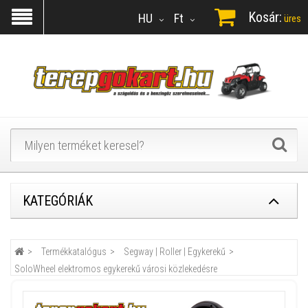
Kosár:
HU
Ft
üres
KATEGÓRIÁK
Termékkatalógus
Segway | Roller | Egykerekű
SoloWheel elektromos egykerekű városi közlekedésre