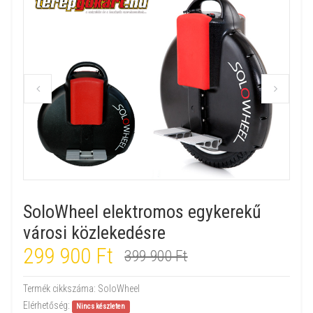
SoloWheel elektromos egykerekű
városi közlekedésre
299 900 Ft
399 900 Ft
Termék cikkszáma:
SoloWheel
Elérhetőség:
Nincs készleten