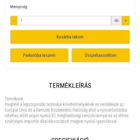
Mennyiség:
-
db
+
Kosárba rakom
Parkolóba teszem
Összehasonlítom
TERMÉKLEÍRÁS
Termékünk
megfelel a legszigorúbb technikai követelményeknek és rendelkezik az
Európai Unió és a Nemzeti Közlekedési Hatóság által a nyilvántartásba
vételhez előírt angol nyelvű EC megfelelőségi tanúsítvánnyal és az ehhez
szükséges importőr által kibocsájtott magyar nyelvű igazolással...