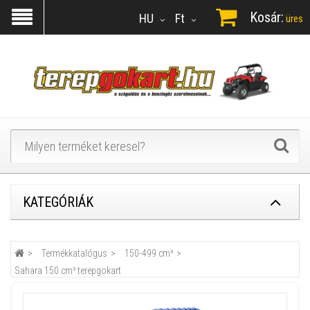
Kosár:
HU
Ft
üres
KATEGÓRIÁK
Termékkatalógus
150-499 cm³
Sahara 150 cm³ terepgokart