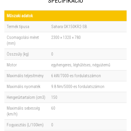
SPECIFIKÁCIÓ
Műszaki adatok
Termék típusa
Sahara GK150KR2-SB
Csomagolási méret
2300 × 1320 × 780
(mm)
Összsúly (kg)
0
Motor
egyhengeres, léghűtéses, négyütemű
Maximális teljesítmény
6 kW/7000-es fordulatszámon
Maximális nyomaték
9.8 Nm/5000-es fordulatszámon
Hengerűrtartalom (cm3)
150
Maximális sebesség
60
(km/h)
Fogyasztás (L/100km)
0