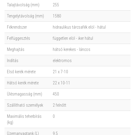
Talajtávolság (mm)
255
Tengelytávolság (mm)
1580
Fékrendszer
hidraulikus tárcsafék elöl - hátul
Felfüggesztés
független elöl - iker hátul
Meghajtás
hátsó kerekes - láncos
Indítás
elektromos
Első kerék mérete
21 x 7-10
Hátsó kerék mérete
22 x 10-11
Ülésmagasság (mm)
450
Szállítható személyek
2 felnőtt
Maximális teherbírás
0
(kg)
Üzemanyagtank (L)
9.5