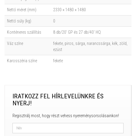
Nettó méret (mm)
2330 × 1480 × 1480
Nettó súly (kg)
0
Konténeres szállítás
8 db/20' GP és 27 db/40' HQ
Váz színe
fekete, piros, sárga, narancssárga, kék, zöld,
ezüst
Karosszéria színe
fekete
IRATKOZZ FEL HÍRLEVELÜNKRE ÉS
NYERJ!
Regisztrálj most, hogy részt vehess nyereménysorsolásainkon!